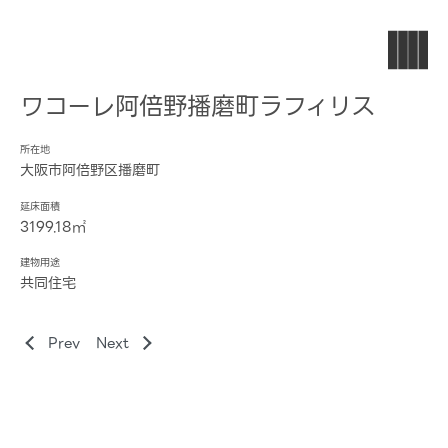
ワコーレ阿倍野播磨町ラフィリス
所在地
大阪市阿倍野区播磨町
延床面積
3199.18㎡
建物用途
共同住宅
Prev
Next