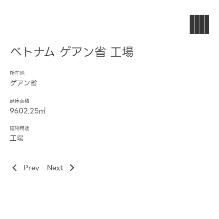
ベトナム ゲアン省 工場
所在地
ゲアン省
延床面積
9602.25㎡
建物用途
工場
Prev
Next